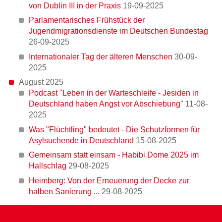
Christoph Keiper
von Dublin III in der Praxis
19-09-2025
Parlamentarisches Frühstück der
Jugendmigrationsdienste im Deutschen Bundestag
26-09-2025
Recht oder Rechtsbruch? Zurückweisungen an den
Internationaler Tag der älteren Menschen
30-09-
deutschen Außengrenzen
2025
August 2025
Podcast "Leben in der Warteschleife - Jesiden in
Deutschland haben Angst vor Abschiebung"
11-08-
Was "Flüchtling" bedeutet - Die Schutzformen für
2025
Asylsuchende in Deutschland
Was "Flüchtling" bedeutet - Die Schutzformen für
Asylsuchende in Deutschland
15-08-2025
Die Bezahlkarte für Geflüchtete: Mehr Kontrolle, weniger
Gemeinsam statt einsam - Habibi Dome 2025 im
Teilhabe - Teil 2
Hallschlag
29-08-2025
Heimberg: Von der Erneuerung der Decke zur
halben Sanierung ...
29-08-2025
Boys Day 2025