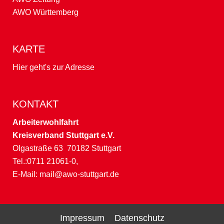
AWO Württemberg
Wer ist hier zuständig? - Teil 2: Hürden und Härten von
Dublin III in der Praxis
KARTE
Hier geht's zur Adresse
Die Bezahlkarte für Geflüchtete: Mehr Kontrolle, weniger
Teilhabe - Teil 1
KONTAKT
Arbeiterwohlfahrt
Kreisverband Stuttgart e.V.
Ich gehe wählen, weil ... - Unsere Stimme zur
Olgastraße 63 70182 Stuttgart
Bundestagswahl
Tel.:0711 21061-0,
E-Mail:
mail@awo-stuttgart.de
Geflüchtete im Vorteil - oder doch nur ein Vorurteil?
Impressum
Datenschutz