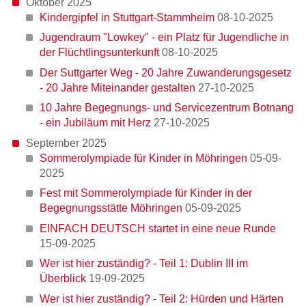
Oktober 2025
Kindergipfel in Stuttgart-Stammheim
08-10-2025
Jugendraum "Lowkey" - ein Platz für Jugendliche in
Stadtteilhaus Hallschlag zeigt Haltung gegen Rassismus
der Flüchtlingsunterkunft
08-10-2025
Der Suttgarter Weg - 20 Jahre Zuwanderungsgesetz
- 20 Jahre Miteinander gestalten
27-10-2025
10 Jahre Begegnungs- und Servicezentrum Botnang
Flucht hat Gründe - Wer Schutz sucht, braucht ihn auch.
- ein Jubiläum mit Herz
27-10-2025
September 2025
Sommerolympiade für Kinder in Möhringen
05-09-
Wer ist hier zuständig? - Teil 1: Dublin III im Überblick
2025
Fest mit Sommerolympiade für Kinder in der
Begegnungsstätte Möhringen
05-09-2025
Wie viele Flüchtende tatsächlich nach Deutschland
EINFACH DEUTSCH startet in eine neue Runde
kommen
15-09-2025
Wer ist hier zuständig? - Teil 1: Dublin III im
Überblick
19-09-2025
Ein säkularer Hospizdienst für Stuttgart - Interview mit
Wer ist hier zuständig? - Teil 2: Hürden und Härten