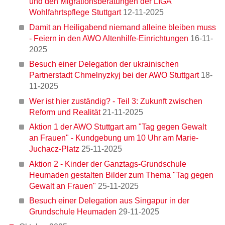
und den Migrationsberatungen der LIGA
Wohlfahrtspflege Stuttgart
12-11-2025
Damit an Heiligabend niemand alleine bleiben muss
- Feiern in den AWO Altenhilfe-Einrichtungen
16-11-
Weltfrauentag: Ein Tag des Gedenkens und der Inspiration
2025
Besuch einer Delegation der ukrainischen
Partnerstadt Chmelnyzkyj bei der AWO Stuttgart
18-
11-2025
Wer ist hier zuständig? - Teil 3: Zukunft zwischen
Reform und Realität
21-11-2025
Aktion 1 der AWO Stuttgart am "Tag gegen Gewalt
an Frauen" - Kundgebung um 10 Uhr am Marie-
Juchacz-Platz
25-11-2025
Aktion 2 - Kinder der Ganztags-Grundschule
Heumaden gestalten Bilder zum Thema "Tag gegen
Gewalt an Frauen"
25-11-2025
Besuch einer Delegation aus Singapur in der
Internationaler Tag gegen Rassismus: Gemeinsam für
Grundschule Heumaden
29-11-2025
Vielfalt und Gleichberechtigung