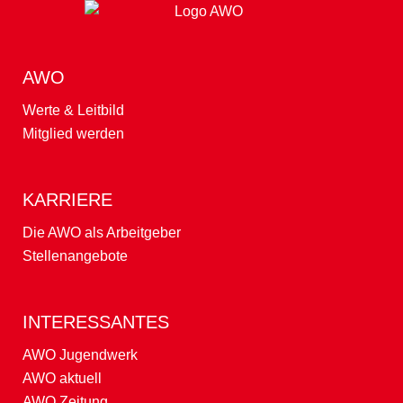
"Sichere Herkunftsländer" - Was "sicher" bedeutet.
AWO
Werte & Leitbild
Wer ist hier zuständig? - Teil 3: Zukunft zwischen Reform
Mitglied werden
und Realität
KARRIERE
"Mich beeindruckt und begeistert, wie gut unsere Truppe
Die AWO als Arbeitgeber
zusammenwirkt"
Stellenangebote
Buenos Aires im Alten Feuerwehrhaus
INTERESSANTES
AWO Jugendwerk
AWO aktuell
Die Grenzen der Grenzkontrollen
AWO Zeitung