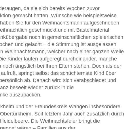
nderaugen, da sie sich bereits Wochen zuvor
ion gemacht hatten. Wünsche wie beispielsweise
s haben Sie für den Weihnachtsmann aufgeschrieben
weihnachtlich geschmückt und mit Bastelmaterial
enkübergabe noch in gemeinschaftlichen spielerischen
rochen und gelacht – die Stimmung ist ausgelassen
 den Weihnachtsmann, welcher nach einer ganzen Weile
Die Kinder laufen aufgeregt durcheinander, manche
och ängstlich bei Ihren Eltern stehen. Doch als der
fruft, springt selbst das schüchternste Kind über
 persönlich ab. Danach wird sich verabschiedet und
anz beseelt wieder zurück in die
enke auszupacken.
türkheim und der Freundeskreis Wangen insbesondere
n Obertürkheim. Seit letztem Jahr auch zusätzlich durch
Heidelbeere. Die Weihnachtsfeier bringt die
egegnet wären – Familien aus der